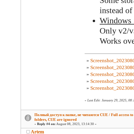
Some stor
instead of
Windows 
Only v2/v
Works ov
»
Screenshot_202308
»
Screenshot_202308
»
Screenshot_202308
»
Screenshot_202308
»
Screenshot_202308
«
Last Edit: January 29, 2025, 08
Полный доступ к папке, не читаются CUE / Full access to
folders, CUE are ignored
«
Reply #4 on:
August 08, 2023, 13:14:30 »
Artem