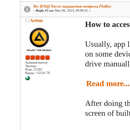
Re: [FAQ] Часто задаваемые вопросы (ЧаВо)
«
Reply #5 on:
May 06, 2024, 09:08:41 »
Artem
How to acce
Usually, app l
on some devic
drive manuall
Администратор
Эксперт
Posts: 21182
Карма: +3214/-78
Read more...
After doing t
screen of buil