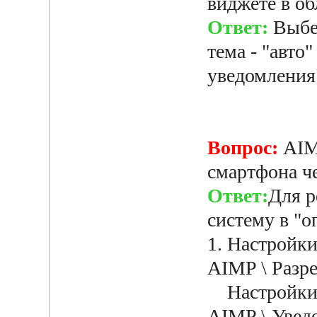
виджете в об
Ответ:
Выбер
тема - "авто
уведомления
Вопрос:
AIM
смартфона че
Ответ:
Для р
систему в "
1. Настройки
AIMP \ Разре
Настройки \
AIMP \ Уведо