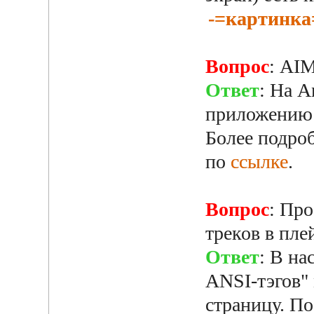
-=картинка
Вопрос
: AI
Ответ
: На A
приложению 
Более подро
по
ссылке
.
Вопрос
: Пр
треков в пле
Ответ
: В на
ANSI-тэгов"
страницу. П