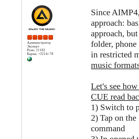
Since AIMP4, 
approach: basi
approach, but
folder, phon
Администратор
Эксперт
Posts: 21182
in restricted
Карма: +3214/-78
music format
Let's see how 
CUE read ba
1) Switch to p
2) Tap on the 
command
3) In opened 