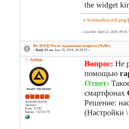
the widget ki
»
Screenshot-fs8.png
(
«
Last Edit: April 22, 2026, 08:45
Re: [FAQ] Часто задаваемые вопросы (ЧаВо)
«
Reply #2 on:
June 28, 2018, 20:38:19 »
Artem
Вопрос:
Не 
помощью
га
Ответ:
Такое
смартфонах
Решение: нас
Администратор
Эксперт
Posts: 21182
(Настройки \
Карма: +3214/-78