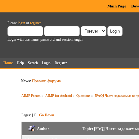
Main Page
Dow
Please
login
or
register
.
Login with username, password and session length
Home
Help
Search
Login
Register
News:
Правила форума
AIMP Forum
»
AIMP for Android
»
Questions
»
[FAQ] Часто задаваемые воп
Pages: [
1
]
Go Down
Author
Topic: [FAQ] Часто задаваемые