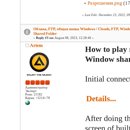
»
Разрешения.png
(17
«
Last Edit: December 23, 2022, 0
Облака, FTP, общая папка Windows / Clouds, FTP, Wind
Shared Folder
«
Reply #3 on:
August 08, 2023, 12:28:46 »
Artem
How to play 
Window shar
Initial connec
Администратор
Эксперт
Posts: 21182
Details...
Карма: +3214/-78
After doing t
screen of buil