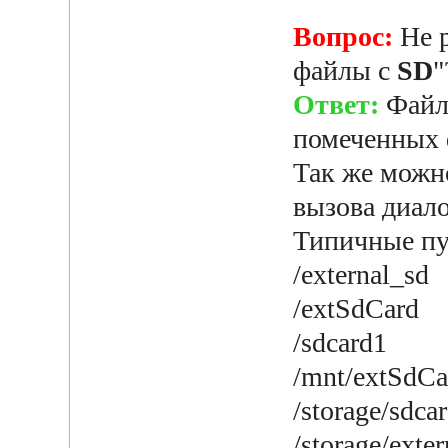
Вопрос:
Не р
файлы с
SD
"
Ответ:
Файлы
помеченных
Так же можн
вызова диало
Типичные п
/external_sd
/extSdCard
/sdcard1
/mnt/extSdCa
/storage/sdca
/storage/exte