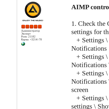
AIMP control
1. Check the O
settings for t
Администратор
Эксперт
Posts: 21182
+ Settings \ 
Карма: +3214/-78
Notifications
+ Settings \ 
Notifications
+ Settings \ 
Notifications 
screen
+ Settings \ 
settings \ Sh