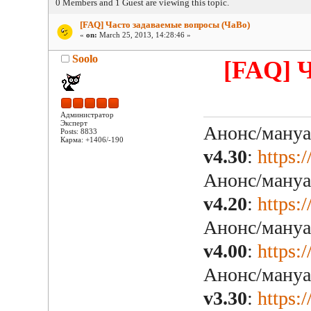
0 Members and 1 Guest are viewing this topic.
[FAQ] Часто задаваемые вопросы (ЧаВо)
«
on:
March 25, 2013, 14:28:46 »
Soolo
[FAQ] 
Администратор
Эксперт
Анонс/мануа
Posts: 8833
Карма: +1406/-190
v4.30
:
https:
Анонс/мануа
v4.20
:
https:
Анонс/мануа
v4.00
:
https:
Анонс/мануа
v3.30
:
https: