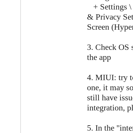
+ Settings \ 
& Privacy Se
Screen (Hype
3. Check OS se
the app
4. MIUI: try 
one, it may s
still have iss
integration, p
5. In the "int