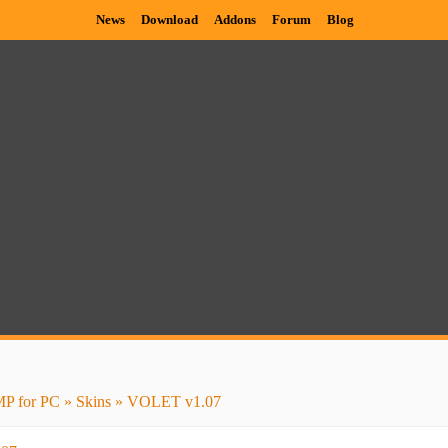
News
Download
Addons
Forum
Blog
P for PC
»
Skins
» VOLET v1.07