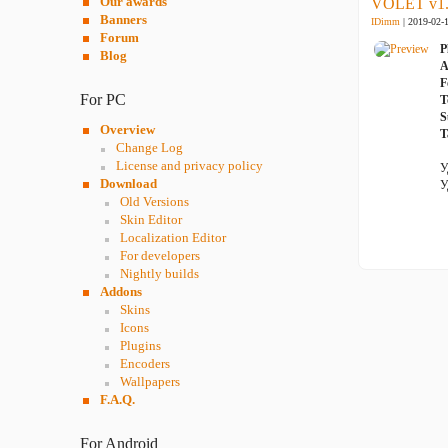
Our awards
VOLET v1.
Banners
IDimm
| 2019-02-
Forum
P
Blog
A
F
For PC
T
S
Overview
T
Change Log
License and privacy policy
У
Download
У
Old Versions
Skin Editor
Localization Editor
For developers
Nightly builds
Addons
Skins
Icons
Plugins
Encoders
Wallpapers
F.A.Q.
For Android